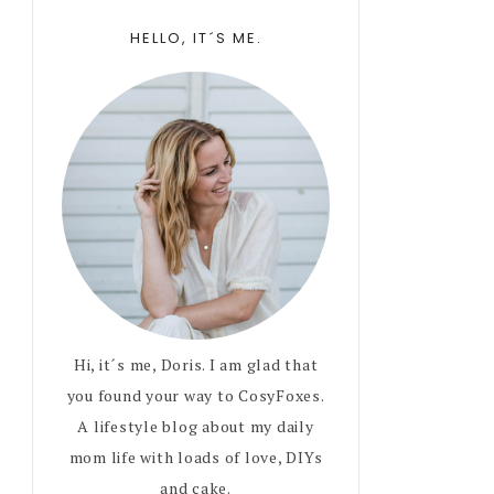
Primary
HELLO, IT´S ME.
Sidebar
Hi, it´s me, Doris. I am glad that
you found your way to CosyFoxes.
A lifestyle blog about my daily
mom life with loads of love, DIYs
and cake.