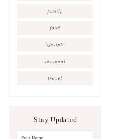
family
food
lifestyle
seasonal
travel
Stay Updated