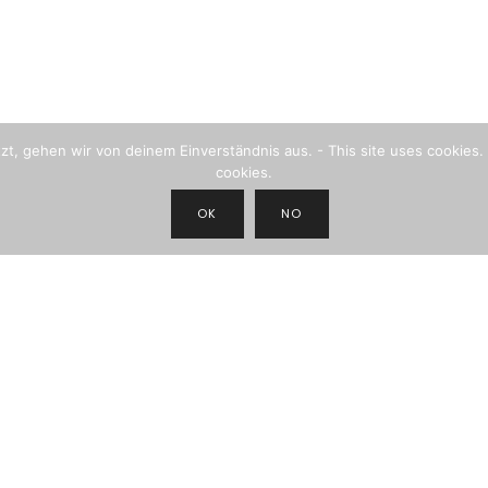
, gehen wir von deinem Einverständnis aus. - This site uses cookies. 
cookies.
OK
NO
JOIN THE NEWSLETTER