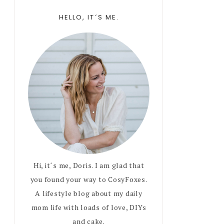
Primary
HELLO, IT´S ME.
Sidebar
Hi, it´s me, Doris. I am glad that
you found your way to CosyFoxes.
A lifestyle blog about my daily
mom life with loads of love, DIYs
and cake.