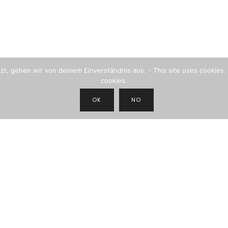
, gehen wir von deinem Einverständnis aus. - This site uses cookies. 
cookies.
OK
NO
JOIN THE NEWSLETTER