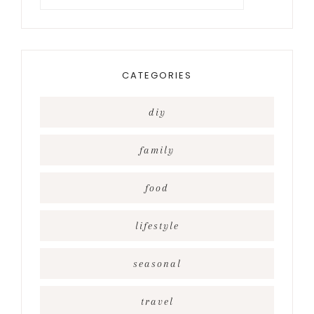
for
something?
CATEGORIES
diy
family
food
lifestyle
seasonal
travel