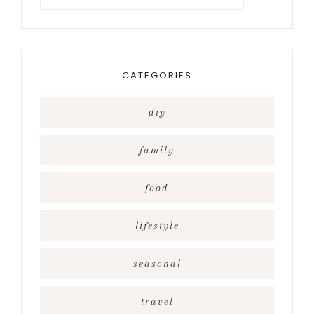
for
something?
CATEGORIES
diy
family
food
lifestyle
seasonal
travel