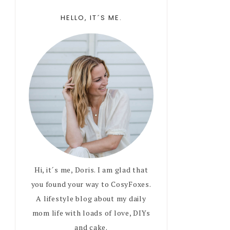
Primary
HELLO, IT´S ME.
Sidebar
Hi, it´s me, Doris. I am glad that
you found your way to CosyFoxes.
A lifestyle blog about my daily
mom life with loads of love, DIYs
and cake.