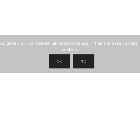
, gehen wir von deinem Einverständnis aus. - This site uses cookies. 
cookies.
OK
NO
JOIN THE NEWSLETTER