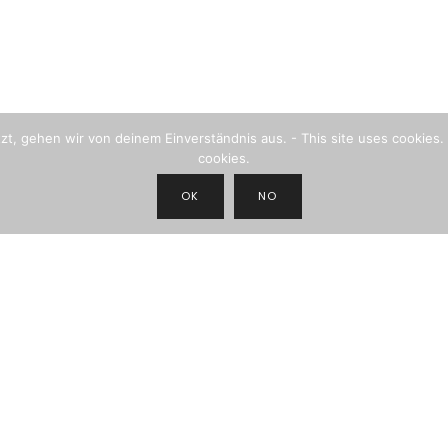
, gehen wir von deinem Einverständnis aus. - This site uses cookies. 
cookies.
OK
NO
JOIN THE NEWSLETTER