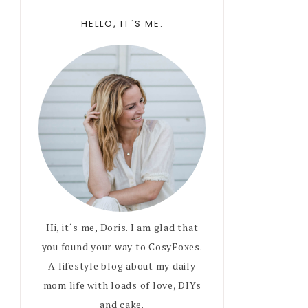
Primary
HELLO, IT´S ME.
Sidebar
Hi, it´s me, Doris. I am glad that
you found your way to CosyFoxes.
A lifestyle blog about my daily
mom life with loads of love, DIYs
and cake.