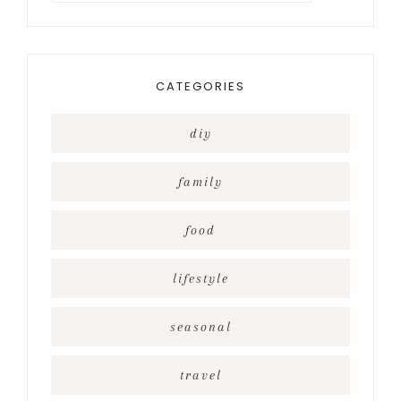
something?
CATEGORIES
diy
family
food
lifestyle
seasonal
travel