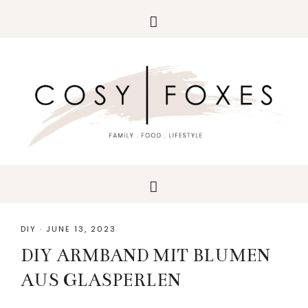
Skip
Skip
Skip
to
to
to
primary
main
primary
navigation
content
sidebar
DIY
·
JUNE 13, 2023
DIY ARMBAND MIT BLUMEN
AUS GLASPERLEN