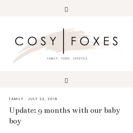
Skip
Skip
Skip
to
to
to
primary
main
primary
navigation
content
sidebar
FAMILY
·
JULY 22, 2018
Update: 9 months with our baby
boy