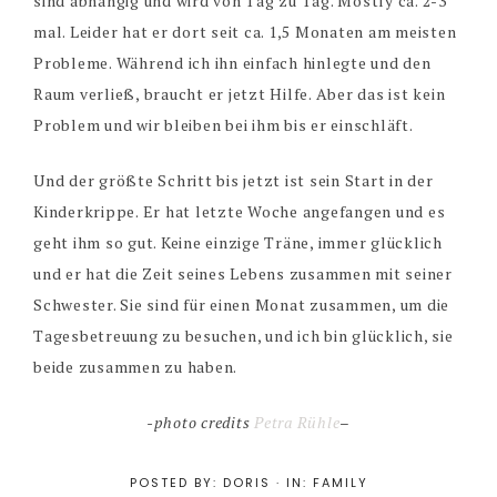
sind abhängig und wird von Tag zu Tag. Mostly ca. 2-3
mal. Leider hat er dort seit ca. 1,5 Monaten am meisten
Probleme. Während ich ihn einfach hinlegte und den
Raum verließ, braucht er jetzt Hilfe. Aber das ist kein
Problem und wir bleiben bei ihm bis er einschläft.
Und der größte Schritt bis jetzt ist sein Start in der
Kinderkrippe. Er hat letzte Woche angefangen und es
geht ihm so gut. Keine einzige Träne, immer glücklich
und er hat die Zeit seines Lebens zusammen mit seiner
Schwester. Sie sind für einen Monat zusammen, um die
Tagesbetreuung zu besuchen, und ich bin glücklich, sie
beide zusammen zu haben.
-photo credits
Petra Rühle
–
POSTED BY:
DORIS
·
IN:
FAMILY